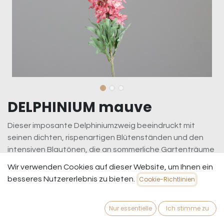
DELPHINIUM mauve
Dieser imposante Delphiniumzweig beeindruckt mit
seinen dichten, rispenartigen Blütenständen und den
intensiven Blautönen, die an sommerliche Gartenträume
erinnern. Die hochwertige Verarbeitung verleiht den
Wir verwenden Cookies auf dieser Website, um Ihnen ein
Blüten eine fast echte Anmutung, während der kräftige
besseres Nutzererlebnis zu bieten.
Cookie-Richtlinien
Stiel für Stabilität sorgt. Ob in einer hohen Vase als
Solitär oder als farbiger Akzent in üppigen Arrangements
Nur essentielle
Ich stimme zu
– dieser künstliche Delphiniumzweig bringt frischen
Charme und natürliche Eleganz in jeden Raum. Dank