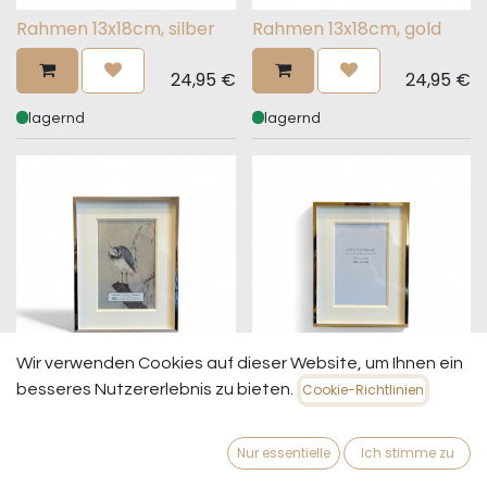
Rahmen 13x18cm, silber
Rahmen 13x18cm, gold
24,95
€
24,95
€
lagernd
lagernd
Wir verwenden Cookies auf dieser Website, um Ihnen ein
Rahmen 10x15cm, silber
Rahmen 10x15cm, gold
besseres Nutzererlebnis zu bieten.
Cookie-Richtlinien
19,95
€
19,95
€
Nur essentielle
Ich stimme zu
lagernd
lagernd