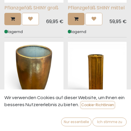
Pflanzgefäß SHINY groß
Pflanzgefäß SHINY mittel
69,95
€
59,95
€
lagernd
lagernd
Wir verwenden Cookies auf dieser Website, um Ihnen ein
Pflanzgefäß SHINY klein
Bodenvase GOLDY 62cm
besseres Nutzererlebnis zu bieten.
Cookie-Richtlinien
49,95
€
139,95
€
Nur essentielle
Ich stimme zu
lagernd
lagernd