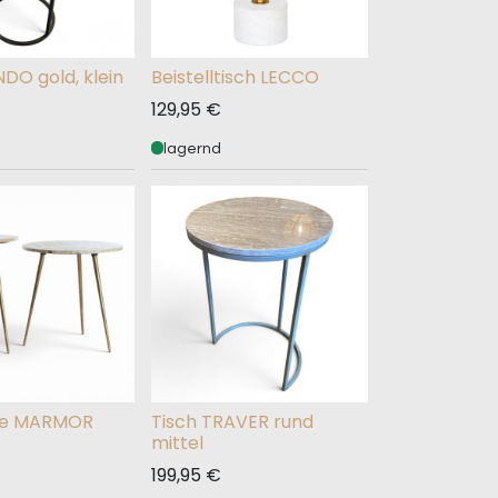
DO gold, klein
Beistelltisch LECCO
129,95
€
lagernd
che MARMOR
Tisch TRAVER rund
mittel
199,95
€