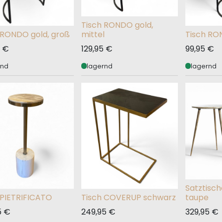
Tisch RONDO gold,
 RONDO gold, groß
mittel
Tisch RON
€
129,95
€
99,95
€
rnd
lagernd
lagernd
Satztis
 PIETRIFICATO
Tisch COVERUP schwarz
taupe
5
€
249,95
€
329,95
€