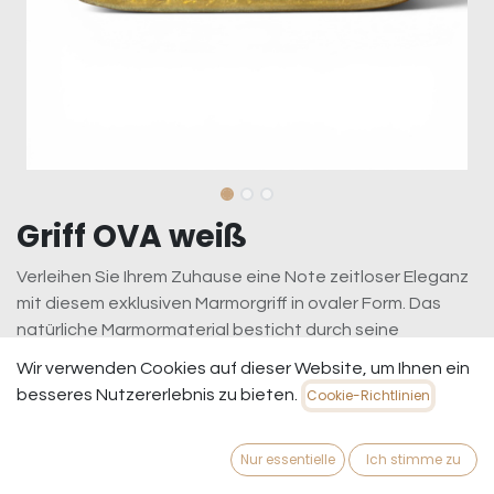
Griff OVA weiß
Verleihen Sie Ihrem Zuhause eine Note zeitloser Eleganz
mit diesem exklusiven Marmorgriff in ovaler Form. Das
natürliche Marmormaterial besticht durch seine
einzigartige Maserung und veredelt jeden Schrank, jede
Wir verwenden Cookies auf dieser Website, um Ihnen ein
Tür oder Kommode zu einem echten Blickfang.
besseres Nutzererlebnis zu bieten.
Cookie-Richtlinien
11,95
€
inkl. MwSt.
zzgl. Versandkosten
Nur essentielle
Ich stimme zu