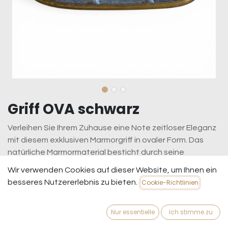
Griff OVA schwarz
Verleihen Sie Ihrem Zuhause eine Note zeitloser Eleganz
mit diesem exklusiven Marmorgriff in ovaler Form. Das
natürliche Marmormaterial besticht durch seine
einzigartige Maserung und veredelt jeden Schrank, jede
Wir verwenden Cookies auf dieser Website, um Ihnen ein
Tür oder Kommode zu einem echten Blickfang.
besseres Nutzererlebnis zu bieten.
Cookie-Richtlinien
11,95
€
inkl. MwSt.
zzgl. Versandkosten
Nur essentielle
Ich stimme zu