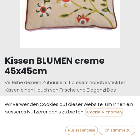
Kissen BLUMEN creme
45x45cm
Verleihe deinem Zuhause mit diesem handbestickten
Kissen einen Hauch von Frische und Eleganz! Das
farbenfrohe Blumenmotiv ist liebevoll auf hochwertigem
Wir verwenden Cookies auf dieser Website, um Ihnen ein
Stoff gestickt und verströmt eine warme, einladende
besseres Nutzererlebnis zu bieten.
Cookie-Richtlinien
Atmosphäre. Ob auf dem Sofa, im Schlafzimmer oder als
dekoratives Highlight im Wohnzimmer – dieses Kissen ist
ein echter Blickfang.
Nur essentielle
Ich stimme zu