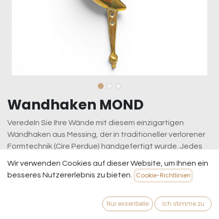
Wandhaken MOND
Veredeln Sie Ihre Wände mit diesem einzigartigen
Wandhaken aus Messing, der in traditioneller verlorener
Formtechnik (Cire Perdue) handgefertigt wurde. Jedes
Stück ist ein Unikat – gefertigt von indonesischen
Wir verwenden Cookies auf dieser Website, um Ihnen ein
Handwerkern, die diese jahrhundertealte Kunst
besseres Nutzererlebnis zu bieten.
Cookie-Richtlinien
perfektioniert haben.
39,95
€
inkl. MwSt.
zzgl. Versandkosten
Nur essentielle
Ich stimme zu