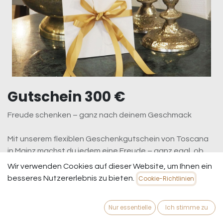
Gutschein 300 €
Freude schenken – ganz nach deinem Geschmack
Mit unserem flexiblen Geschenkgutschein von Toscana
in Mainz machst du jedem eine Freude – ganz egal, ob
zum Geburtstag, zu Weihnachten oder einfach so. Du
Wir verwenden Cookies auf dieser Website, um Ihnen ein
bestimmst den Betrag, und der oder die Beschenkte
besseres Nutzererlebnis zu bieten.
Cookie-Richtlinien
kann sich dann online oder in einem unserer
Ladengeschäfte in Mainz genau das aussuchen, was
Nur essentielle
Ich stimme zu
das Herz begehrt.