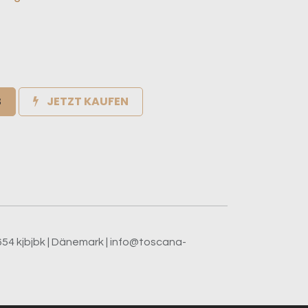
B
JETZT KAUFEN
e
4654 kjbjbk | Dänemark | info@toscana-