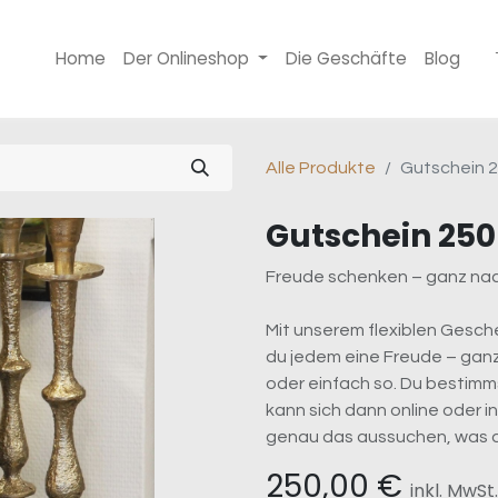
Home
Der Onlineshop
Die Geschäfte
Blog
Alle Produkte
Gutschein 2
Gutschein 250
Freude schenken – ganz n
Mit unserem flexiblen Gesc
du jedem eine Freude – gan
oder einfach so. Du bestimm
kann sich dann online oder 
genau das aussuchen, was d
250,00
€
inkl. MwSt