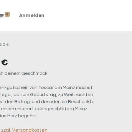
0
Anmelden
50 €
 €
ach deinem Geschmack
henkgutschein von Toscana in Mainz machst
z egal, ob zum Geburtstag, zu Weihnachten
st den Betrag, und der oder die Beschenkte
in einem unserer Ladengeschäfte in Mainz
as Herz begehrt.
.
zzgl. Versandkosten