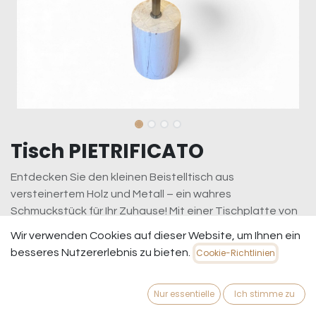
Tisch PIETRIFICATO
Entdecken Sie den kleinen Beistelltisch aus
versteinertem Holz und Metall – ein wahres
Schmuckstück für Ihr Zuhause! Mit einer Tischplatte von
21,5 cm Durchmesser und einem stabilen Fuß von 15 cm
Wir verwenden Cookies auf dieser Website, um Ihnen ein
ist dieser Tisch nicht nur praktisch, sondern auch ein
besseres Nutzererlebnis zu bieten.
Cookie-Richtlinien
einzigartiges Designobjekt. Die 64 cm Höhe machen ihn
zum perfekten Begleiter für Ihren Sessel, ideal für eine
Nur essentielle
Ich stimme zu
Tasse Kaffee oder Ihr Lieblingsbuch. Hochwertig
verarbeitet und mit einem faszinierenden, natürlichen