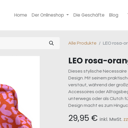
Home
Der Onlineshop
Die Geschäfte
Blog
Alle Produkte
LEO rosa-o
LEO rosa-ora
Dieses stylische Necessaire
Design. Mit seinem praktisch
verstaut, während der großz
Accessoires oder Alltagsbegl
unterwegs oder als Clutch fü
Design macht es zum Hinguc
29,95
€
inkl. MwSt.
z