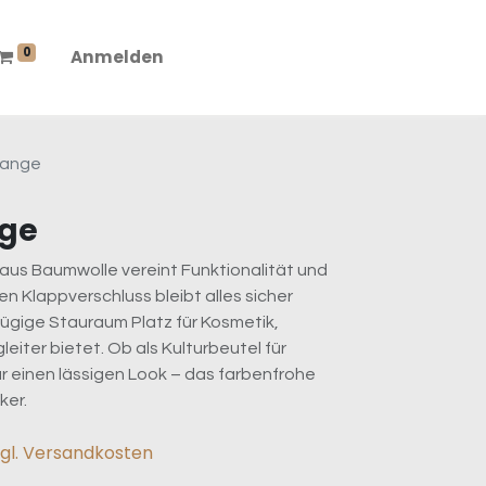
0
Anmelden
range
nge
 aus Baumwolle vereint Funktionalität und
en Klappverschluss bleibt alles sicher
ügige Stauraum Platz für Kosmetik,
eiter bietet. Ob als Kulturbeutel für
r einen lässigen Look – das farbenfrohe
ker.
zgl. Versandkosten