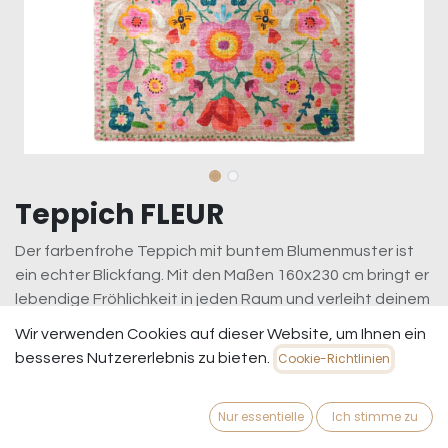
Teppich FLEUR
Der farbenfrohe Teppich mit buntem Blumenmuster ist
ein echter Blickfang. Mit den Maßen 160x230 cm bringt er
lebendige Fröhlichkeit in jeden Raum und verleiht deinem
Zuhause eine warme, einladende Atmosphäre. Ein
Wir verwenden Cookies auf dieser Website, um Ihnen ein
wunderschöner Hingucker, der Farbe und Freude in dein
besseres Nutzererlebnis zu bieten.
Cookie-Richtlinien
Zuhause bringt!
299,95
€
inkl. MwSt.
zzgl. Versandkosten
Nur essentielle
Ich stimme zu