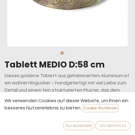
Tablett MEDIO D:58 cm
Dieses goldene Tablett aus gehämmertem Aluminium ist
ein wahrer Hingucker – handgefertigt mit viel Liebe zum
Detail und einem fein strukturierten Muster, das dem
Metall eine besondere Textur verleiht. Die goldene
Wir verwenden Cookies auf dieser Website, um Ihnen ein
Oberfläche strahlt edel und warm, während die
besseres Nutzererlebnis zu bieten.
Cookie-Richtlinien
gehämmerten Akzente dem Tablett eine lebendige, fast
organische Anmutung verleihen. Perfekt als stilvolle
Nur essentielle
Ich stimme zu
Basis für Kerzen, Deko-Objekte oder als Servierplatte für
besondere Anlässe. Die hochwertige Verarbeitung und