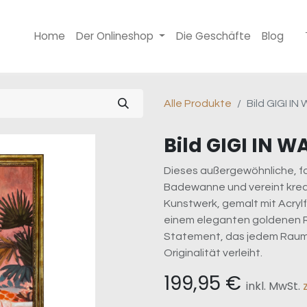
Home
Der Onlineshop
Die Geschäfte
Blog
Alle Produkte
Bild GIGI I
Bild GIGI IN 
Dieses außergewöhnliche, far
Badewanne und vereint krea
Kunstwerk, gemalt mit Acrylf
einem eleganten goldenen R
Statement, das jedem Raum 
Originalität verleiht.
199,95
€
inkl. MwSt.