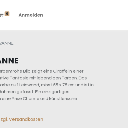
0
Anmelden
N WANNE
WANNE
benfrohe Bild zeigt eine Giraffe in einer
tive Fantasie mit lebendigen Farben. Das
arbe auf Leinwand, misst 55 x 75 cm und ist in
ahmen gefasst. Ein einzigartiges
eine Prise Charme und künstlerische
zzgl. Versandkosten