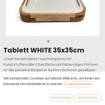
Tablett WHITE 35x35cm
Unser Serviertablett aus Mangoholz mit
Kunststoffemaille-Oberfläche und lebendigen Motiven
ist der perfekte Begleiter für Ihre nächsten geselligen
Abende. Dank der praktischen Tragegriffe an den Seiten
Wir verwenden Cookies auf dieser Website, um Ihnen ein
lässt es sich bequem transportieren – ideal für Buffets,
besseres Nutzererlebnis zu bieten.
Cookie-Richtlinien
Partys oder den täglichen Gebrauch.
59,95
€
inkl. MwSt.
zzgl. Versandkosten
Nur essentielle
Ich stimme zu