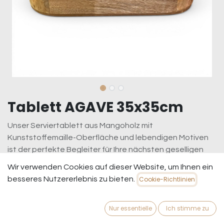
Tablett AGAVE 35x35cm
Unser Serviertablett aus Mangoholz mit
Kunststoffemaille-Oberfläche und lebendigen Motiven
ist der perfekte Begleiter für Ihre nächsten geselligen
Abende. Dank der praktischen Tragegriffe an den Seiten
Wir verwenden Cookies auf dieser Website, um Ihnen ein
lässt es sich bequem transportieren – ideal für Buffets,
besseres Nutzererlebnis zu bieten.
Cookie-Richtlinien
Partys oder den täglichen Gebrauch.
59,95
€
inkl. MwSt.
zzgl. Versandkosten
Nur essentielle
Ich stimme zu