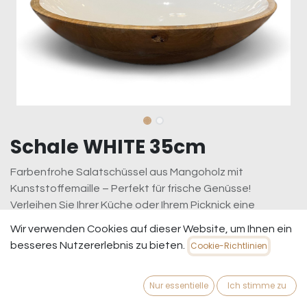
Schale WHITE 35cm
Farbenfrohe Salatschüssel aus Mangoholz mit
Kunststoffemaille – Perfekt für frische Genüsse!
Verleihen Sie Ihrer Küche oder Ihrem Picknick eine
fröhliche Note mit unserer handgefertigten
Wir verwenden Cookies auf dieser Website, um Ihnen ein
Salatschüssel aus nachhaltigem Mangoholz. Die
besseres Nutzererlebnis zu bieten.
Cookie-Richtlinien
Schüssel ist mit einer hochwertigen, lebensmittelechten
Kunststoffemaille beschichtet, die nicht nur farbenfroh
Nur essentielle
Ich stimme zu
und ansprechend aussieht, sondern auch einfach zu
reinigen ist.