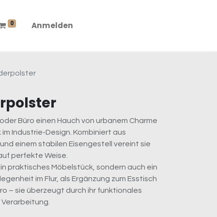
0
Anmelden
derpolster
rpolster
e oder Büro einen Hauch von urbanem Charme
 im Industrie-Design. Kombiniert aus
nd einem stabilen Eisengestell vereint sie
auf perfekte Weise.
 ein praktisches Möbelstück, sondern auch ein
legenheit im Flur, als Ergänzung zum Esstisch
o – sie überzeugt durch ihr funktionales
 Verarbeitung.