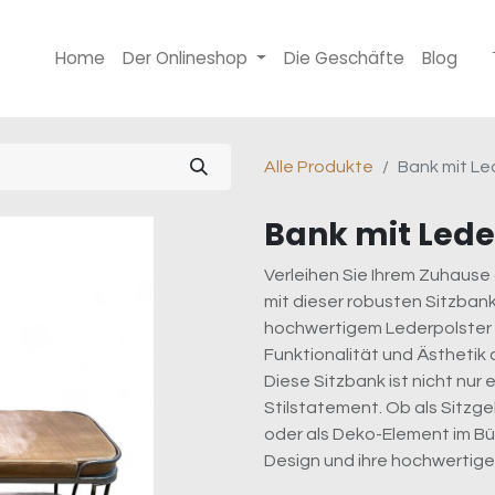
Home
Der Onlineshop
Die Geschäfte
Blog
Alle Produkte
Bank mit Le
Bank mit Lede
Verleihen Sie Ihrem Zuhaus
mit dieser robusten Sitzbank
hochwertigem Lederpolster u
Funktionalität und Ästhetik 
Diese Sitzbank ist nicht nur
Stilstatement. Ob als Sitzge
oder als Deko-Element im Bür
Design und ihre hochwertige