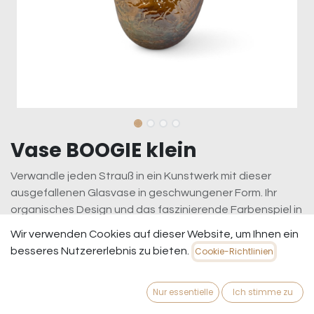
Vase BOOGIE klein
Verwandle jeden Strauß in ein Kunstwerk mit dieser
ausgefallenen Glasvase in geschwungener Form. Ihr
organisches Design und das faszinierende Farbenspiel in
warmen Amber- und tiefen Grüntönen machen sie zum
Wir verwenden Cookies auf dieser Website, um Ihnen ein
absoluten Hingucker – ob auf dem Sideboard, Esstisch
besseres Nutzererlebnis zu bieten.
Cookie-Richtlinien
oder als stilvolles Highlight im Wohnzimmer.
119,95
€
inkl. MwSt.
zzgl. Versandkosten
Nur essentielle
Ich stimme zu