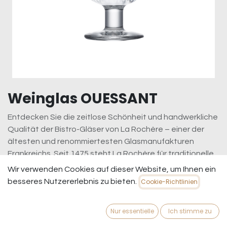
Weinglas OUESSANT
Entdecken Sie die zeitlose Schönheit und handwerkliche
Qualität der Bistro-Gläser von La Rochère – einer der
ältesten und renommiertesten Glasmanufakturen
Frankreichs. Seit 1475 steht La Rochère für traditionelle
Handwerkskunst und modernste Glasherstellung. Diese
Wir verwenden Cookies auf dieser Website, um Ihnen ein
Gläser vereinen klassisches Design mit robuster
besseres Nutzererlebnis zu bieten.
Cookie-Richtlinien
Funktionalität und sind perfekt für den täglichen Genuss
oder besondere Anlässe.
Nur essentielle
Ich stimme zu
6,95
€
inkl. MwSt.
zzgl. Versandkosten