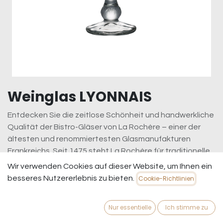
Weinglas LYONNAIS
Entdecken Sie die zeitlose Schönheit und handwerkliche
Qualität der Bistro-Gläser von La Rochère – einer der
ältesten und renommiertesten Glasmanufakturen
Frankreichs. Seit 1475 steht La Rochère für traditionelle
Handwerkskunst und modernste Glasherstellung. Diese
Wir verwenden Cookies auf dieser Website, um Ihnen ein
Gläser vereinen klassisches Design mit robuster
besseres Nutzererlebnis zu bieten.
Cookie-Richtlinien
Funktionalität und sind perfekt für den täglichen Genuss
oder besondere Anlässe.
Nur essentielle
Ich stimme zu
6,95
€
inkl. MwSt.
zzgl. Versandkosten