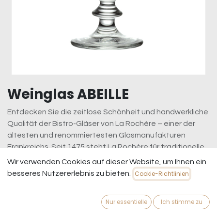
Weinglas ABEILLE
Entdecken Sie die zeitlose Schönheit und handwerkliche
Qualität der Bistro-Gläser von La Rochère – einer der
ältesten und renommiertesten Glasmanufakturen
Frankreichs. Seit 1475 steht La Rochère für traditionelle
Handwerkskunst und modernste Glasherstellung. Diese
Wir verwenden Cookies auf dieser Website, um Ihnen ein
Gläser vereinen klassisches Design mit robuster
besseres Nutzererlebnis zu bieten.
Cookie-Richtlinien
Funktionalität und sind perfekt für den täglichen Genuss
oder besondere Anlässe.
Nur essentielle
Ich stimme zu
6,95
€
inkl. MwSt.
zzgl. Versandkosten