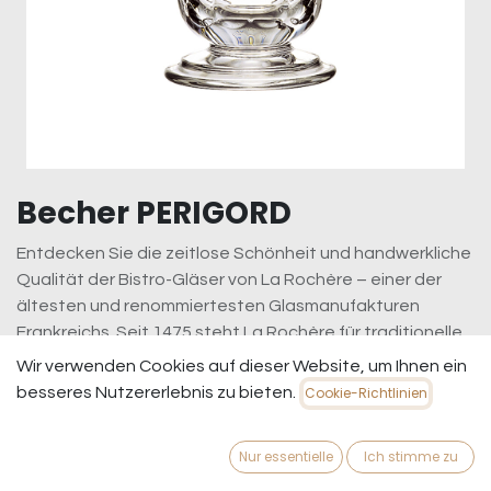
Becher PERIGORD
Entdecken Sie die zeitlose Schönheit und handwerkliche
Qualität der Bistro-Gläser von La Rochère – einer der
ältesten und renommiertesten Glasmanufakturen
Frankreichs. Seit 1475 steht La Rochère für traditionelle
Handwerkskunst und modernste Glasherstellung. Diese
Wir verwenden Cookies auf dieser Website, um Ihnen ein
Gläser vereinen klassisches Design mit robuster
besseres Nutzererlebnis zu bieten.
Cookie-Richtlinien
Funktionalität und sind perfekt für den täglichen Genuss
oder besondere Anlässe.
Nur essentielle
Ich stimme zu
6,95
€
inkl. MwSt.
zzgl. Versandkosten