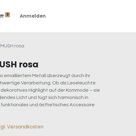
0
Anmelden
 MUSH rosa
USH rosa
us emailliertem Metall überzeugt durch ihr
chwertige Verarbeitung. Ob als Leseleuchte
 dekoratives Highlight auf der Kommode – sie
dendes Licht und fügt sich harmonisch in
Ein funktionales und ästhetisches Accessoire
zgl. Versandkosten