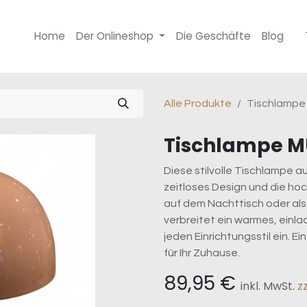
Home
Der Onlineshop
Die Geschäfte
Blog
Alle Produkte
Tischlampe
Tischlampe M
Diese stilvolle Tischlampe a
zeitloses Design und die ho
auf dem Nachttisch oder als
verbreitet ein warmes, einla
jeden Einrichtungsstil ein. 
für Ihr Zuhause.
89,95
€
inkl. MwSt.
z