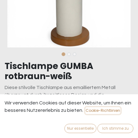
Tischlampe GUMBA
rotbraun-weiß
Diese stilvolle Tischlampe aus emailliertem Metall
überzeugt durch ihr zeitloses Design und die
hochwertige Verarbeitung. Mit ihrer robusten Bauweise
Wir verwenden Cookies auf dieser Website, um Ihnen ein
und der E27-Fassung bietet sie Platz für eine Glühbirne
besseres Nutzererlebnis zu bieten.
Cookie-Richtlinien
Ihrer Wahl. Ob als Leseleuchte auf dem Nachttisch oder
als dekoratives Highlight auf der Kommode – sie
Nur essentielle
Ich stimme zu
verbreitet ein warmes, einladendes Licht und fügt sich