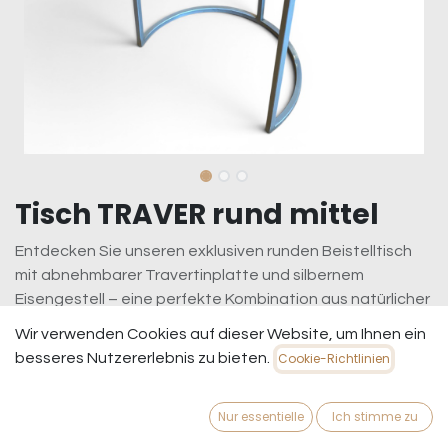
Tisch TRAVER rund mittel
Entdecken Sie unseren exklusiven runden Beistelltisch
mit abnehmbarer Travertinplatte und silbernem
Eisengestell – eine perfekte Kombination aus natürlicher
Eleganz und modernem Design. Dieser Tisch ist nicht nur
Wir verwenden Cookies auf dieser Website, um Ihnen ein
ein praktisches Möbelstück, sondern auch ein stilvolles
besseres Nutzererlebnis zu bieten.
Cookie-Richtlinien
Highlight für jeden Wohnraum.
199,95
€
inkl. MwSt.
zzgl. Versandkosten
Nur essentielle
Ich stimme zu