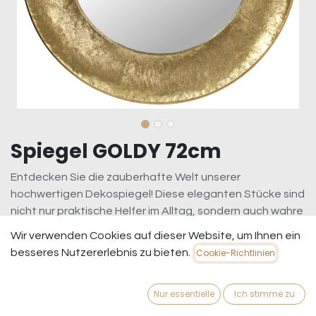
Spiegel GOLDY 72cm
Entdecken Sie die zauberhafte Welt unserer
hochwertigen Dekospiegel! Diese eleganten Stücke sind
nicht nur praktische Helfer im Alltag, sondern auch wahre
Kunstwerke, die jedem Raum einen Hauch von Glamour
Wir verwenden Cookies auf dieser Website, um Ihnen ein
verleihen. Ob im Flur, im Wohnzimmer oder im
besseres Nutzererlebnis zu bieten.
Cookie-Richtlinien
Schlafzimmer – unsere Spiegel fangen das Licht ein und
zaubern eine besondere Atmosphäre. Mit verschiedenen
Nur essentielle
Ich stimme zu
Formen und stilvollen Rahmendesigns passen sie sich
mühelos jedem Einrichtungsstil an. Lassen Sie sich von