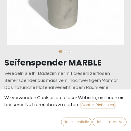
Seifenspender MARBLE
Veredeln Sie Ihr Badezimmer mit diesem zeitlosen
Seifenspender aus massivem, hochwertigem Marmor.
Das natürliche Material verleiht jedem Raum eine
elegante und luxuriöse Note. Der goldfarbene Drücker
Wir verwenden Cookies auf dieser Website, um Ihnen ein
setzt einen glamourösen Akzent und unterstreicht den
besseres Nutzererlebnis zu bieten.
Cookie-Richtlinien
exklusiven Charakter dieses Accessoires.
34,95
€
inkl. MwSt.
zzgl. Versandkosten
Nur essentielle
Ich stimme zu