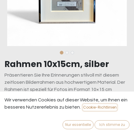
Rahmen 10x15cm, silber
Präsentieren Sie Ihre Erinnerungen stilvoll mit diesem
zeitlosen Bilderrahmen aus hochwertigem Material. Der
Rahmen ist speziell für Fotos im Format 10×15 cm
konzipiert und verfügt über ein elegantes Passepartout,
Wir verwenden Cookies auf dieser Website, um Ihnen ein
das Ihr Bild perfekt in Szene setzt.
besseres Nutzererlebnis zu bieten.
Cookie-Richtlinien
19,95
€
inkl. MwSt.
zzgl. Versandkosten
Nur essentielle
Ich stimme zu