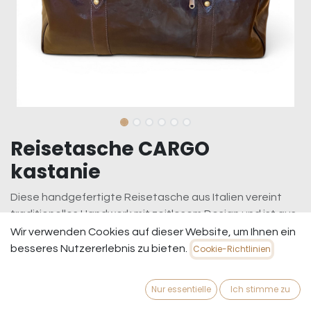
Reisetasche CARGO
kastanie
Diese handgefertigte Reisetasche aus Italien vereint
traditionelles Handwerk mit zeitlosem Design und ist aus
dickem, hochwertigem Leder gefertigt, das für
Wir verwenden Cookies auf dieser Website, um Ihnen ein
Langlebigkeit und einen edlen Look sorgt. Mit ihren
besseres Nutzererlebnis zu bieten.
Cookie-Richtlinien
generösen Maßen von 30 cm Höhe, 55 cm Breite und 27
cm Tiefe bietet sie viel Platz für alle Reiseessentials. Das
Nur essentielle
Ich stimme zu
große, leicht zugängliche Hauptfach wird durch eine