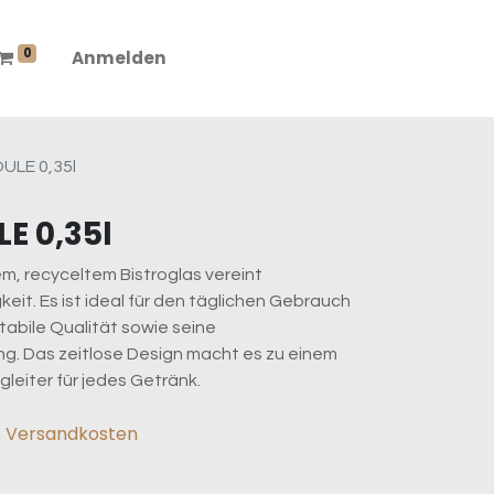
0
Anmelden
OULE 0,35l
E 0,35l
m, recyceltem Bistroglas vereint
keit. Es ist ideal für den täglichen Gebrauch
tabile Qualität sowie seine
ng. Das zeitlose Design macht es zu einem
gleiter für jedes Getränk.
l. Versandkosten