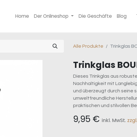
Home
Der Onlineshop
Die Geschäfte
Blog
Alle Produkte
Trinkglas B
Trinkglas BOUL
Dieses Trinkglas aus robuste
Nachhaltigkeit mit Langlebig
und überzeugt durch seine s
umweltfreundliche Herstellu
praktischen und stilvollen Be
9,95
€
inkl. MwSt.
zzg