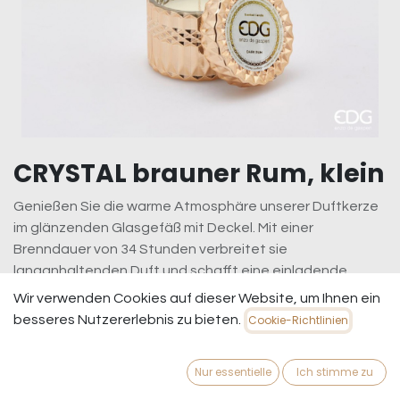
CRYSTAL brauner Rum, klein
Genießen Sie die warme Atmosphäre unserer Duftkerze
im glänzenden Glasgefäß mit Deckel. Mit einer
Brenndauer von 34 Stunden verbreitet sie
langanhaltenden Duft und schafft eine einladende
Stimmung. Ist die Kerze abgebrannt, wird das schöne
Wir verwenden Cookies auf dieser Website, um Ihnen ein
Glas zum vielseitigen Deko- oder Aufbewahrungsobjekt
besseres Nutzererlebnis zu bieten.
Cookie-Richtlinien
– praktisch und stilvoll.
22,95
€
inkl. MwSt.
zzgl. Versandkosten
Nur essentielle
Ich stimme zu