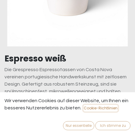
Espresso weiß
Die Grespresso Espressotassen von Costa Nova
vereinen portugiesische Handwerkskunst mit zeitlosem
Design. Gefertigt aus robustem Steinzeug, sind sie
spülmaschinenfest, mikrowellengeeignet und halten
dein Espresso-Aroma perfekt. Ideal für Genießer, die
Wir verwenden Cookies auf dieser Website, um Ihnen ein
Wert auf Qualität, Nachhaltigkeit und Stil legen – ob zu
besseres Nutzererlebnis zu bieten.
Cookie-Richtlinien
Hause oder im Café.
8,95
€
inkl. MwSt.
zzgl. Versandkosten
Nur essentielle
Ich stimme zu