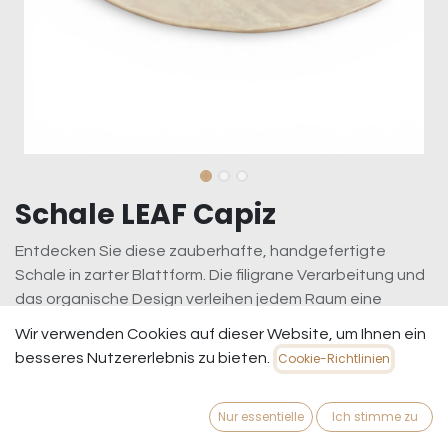
Schale LEAF Capiz
Entdecken Sie diese zauberhafte, handgefertigte
Schale in zarter Blattform. Die filigrane Verarbeitung und
das organische Design verleihen jedem Raum eine
natürliche Eleganz und eine Prise exotischen Charme.
Wir verwenden Cookies auf dieser Website, um Ihnen ein
Perfekt als Deko-Objekt für Sideboards, Regale oder als
besseres Nutzererlebnis zu bieten.
Cookie-Richtlinien
stilvolle Aufbewahrung für kleine Schätze wie Schmuck
oder Duftsteine. Das Material Capiz, gewonnen aus
Nur essentielle
Ich stimme zu
Muschelschale, besticht durch seine leicht
durchscheinende, perlmuttartige Oberfläche, die das